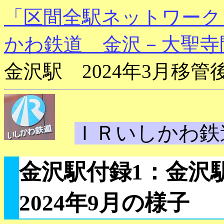
「区間全駅ネットワーク
かわ鉄道 金沢－大聖寺
金沢駅 2024年3月移管
ＩＲいしかわ鉄
金沢駅付録1：金沢駅
2024年9月の様子