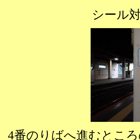
シール
4番のりばへ進むとこ