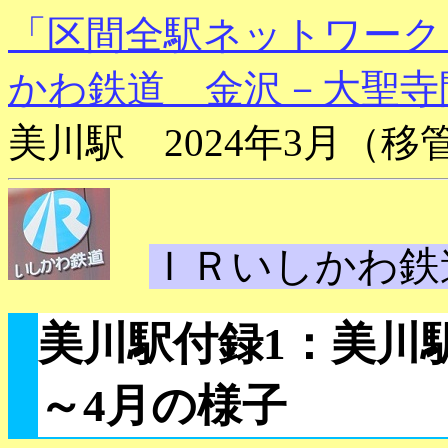
「区間全駅ネットワーク
かわ鉄道 金沢－大聖寺
美川駅 2024年3月（
ＩＲいしかわ鉄
美川駅付録1：美川駅
～4月の様子