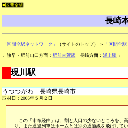
■区間全駅
長崎
「区間全駅ネットワーク」
（サイトのトップ） ＞
「区間全駅
←諫早・肥前山口方面：
肥前古賀駅
長崎方面：
浦上駅
→
現川駅
うつつがわ 長崎県長崎市
取材日：2005年５月２日
この「市布経由」は、割と人口の少ないところを、高
り、また通過列車はホームとは別の通過線を飛ばして