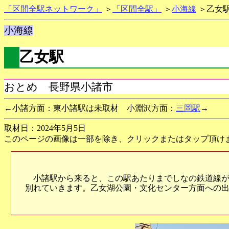
「区間全駅ネットワーク」
＞
「区間全駅」
＞
小海線
＞乙女
小海線
乙女駅
おとめ 長野県小諸市
←小諸方面：東小諸駅は未取材
小淵沢方面：
三岡駅
→
取材日：2024年5月5日
このページの画像は一部を除き、クリックまたはタップ頂け
小諸駅から来ると、この駅あたりまでしなの鉄道線が
別れていきます。乙女湖公園・文化センター方面への