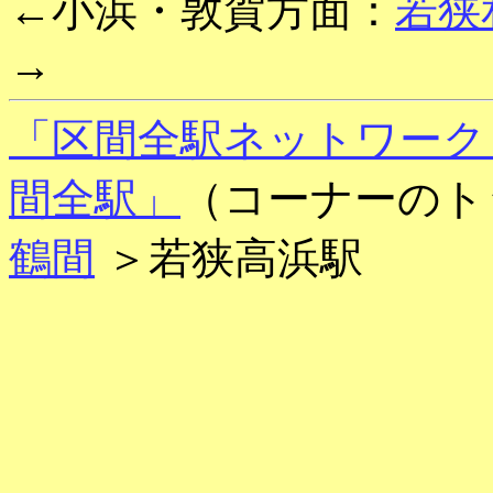
←小浜・敦賀方面：
若狭
→
「区間全駅ネットワーク
間全駅」
（コーナーのト
鶴間
＞若狭高浜駅