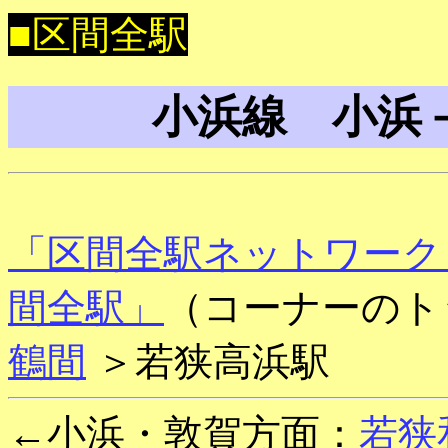
■区間全駅
小浜線 小浜
「区間全駅ネットワーク
間全駅」
（コーナーのト
鶴間
＞若狭高浜駅
←小浜・敦賀方面：
若狭