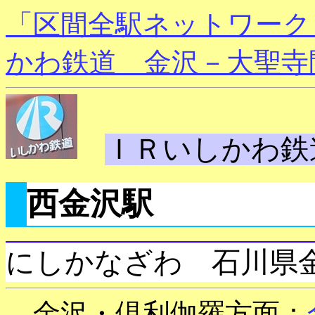
「区間全駅ネットワーク
かわ鉄道 金沢－大聖寺
ＩＲいしかわ鉄
西金沢駅
にしかなざわ 石川県
←金沢・倶利伽羅方面：