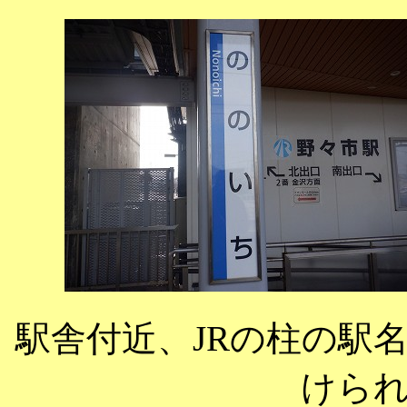
駅舎付近、JRの柱の駅
けら