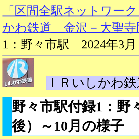
「区間全駅ネットワーク
かわ鉄道 金沢－大聖寺
1：野々市駅 2024年3
ＩＲいしかわ鉄
野々市駅付録1：野々
後）～10月の様子