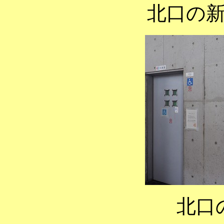
北口の
北口