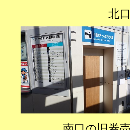
北
南口の旧券