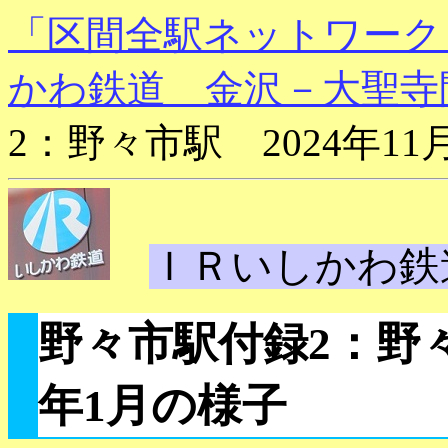
「区間全駅ネットワーク
かわ鉄道 金沢－大聖寺
2：野々市駅 2024年11
ＩＲいしかわ鉄
野々市駅付録2：野々市
年1月の様子