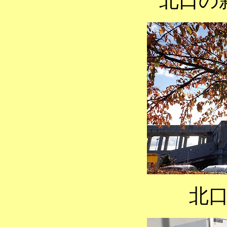
北口の
北