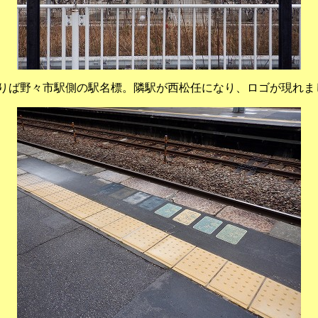
のりば野々市駅側の駅名標。隣駅が西松任になり、ロゴが現れま