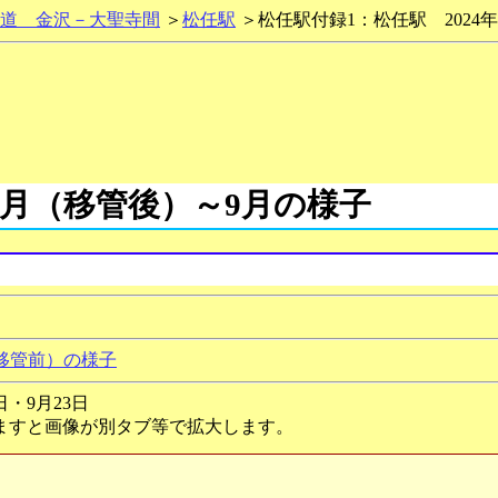
道 金沢－大聖寺間
＞
松任駅
＞松任駅付録1：松任駅 2024
年3月（移管後）～9月の様子
）
（移管前）の様子
日・9月23日
ますと画像が別タブ等で拡大します。