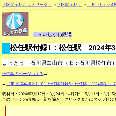
「区間全駅ネットワーク」
＞
「区間全駅」
＞
ＩＲいしかわ鉄
ＩＲいしかわ鉄道
松任駅付録1：松任駅 2024
まっとう 石川県白山市（旧：石川県松任市
松任駅のページへ戻る
→
←
（JR北陸本線として）松任駅付録5：松任駅 2024年3月
取材日：2024年3月17日・3月24日・4月7日・5月11日・8月15
このページの画像は一部を除き、クリックまたはタップ頂け