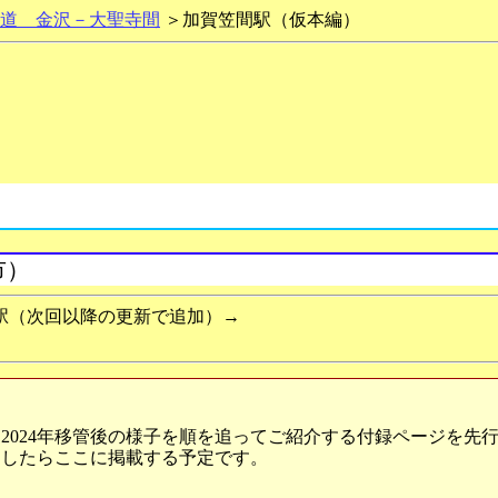
道 金沢－大聖寺間
＞加賀笠間駅（仮本編）
市）
（次回以降の更新で追加）
→
024年移管後の様子を順を追ってご紹介する付録ページを先
ましたらここに掲載する予定です。