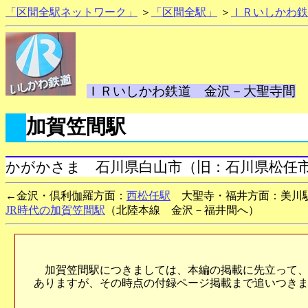
「区間全駅ネットワーク」
＞
「区間全駅」
＞
ＩＲいしかわ鉄
ＩＲいしかわ鉄道 金沢－大聖寺間
加賀笠間駅
かがかさま 石川県白山市（旧：石川県松任
←金沢・倶利伽羅方面：
西松任駅
大聖寺・福井方面：美川駅
JR時代の加賀笠間駅
（北陸本線 金沢－福井間へ）
加賀笠間駅につきましては、本編の掲載に先立って、2
ありますが、その時点の付録ページ掲載まで追いつき