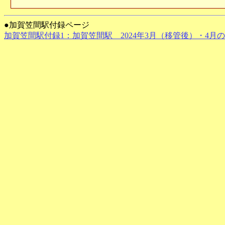
●加賀笠間駅付録ページ
加賀笠間駅付録1：加賀笠間駅 2024年3月（移管後）・4月