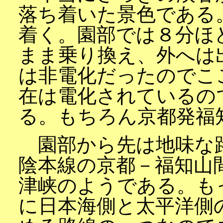
落ち着いた景色である
着く。園部では８分ほ
まま乗り換え、外へは
は非電化だったのでこ
在は電化されているの
る。もちろん京都発福
園部から先は地味な
陰本線の京都－福知山
津峡のようである。も
に日本海側と太平洋側