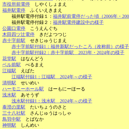
市役所前電停
しやくしょまえ
福井駅電停
ふくいえきまえ
福井駅電停付録１：
福井駅前電停だった頃（2006年・20
福井駅電停付録２：
福井駅電停建設中の様子
公園口電停
こうえんぐち
木田四ツ辻電停
きだよつつじ
赤十字前駅
せきじゅうじまえ
赤十字前駅付録1：福井新駅だったころ（改称前）の様子
赤十字前駅付録2：赤十字前駅 2023年・2024年の様子
花堂駅
はなんどう
ベル前駅
べるまえ
江端駅
えばた
江端駅付録1：江端駅 2024年～の様子
清明駅
せいめい
ハーモニーホール駅
はーもにーほーる
浅水駅
あそうず
浅水駅付録1：浅水駅 2024年～の様子
泰澄の里駅
たいちょうのさと
三十八社駅
さんじゅうはっしゃ
鳥羽中駅
とばなか
神明駅
しんめい