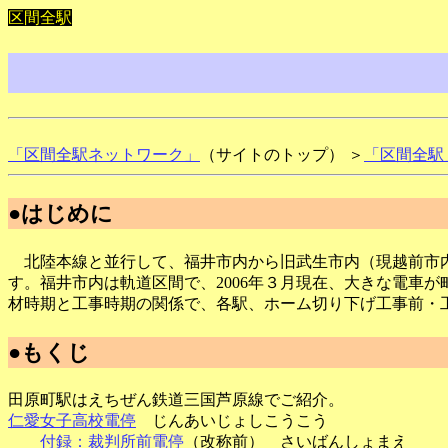
区間全駅
「区間全駅ネットワーク」
（サイトのトップ） ＞
「区間全駅
●はじめに
北陸本線と並行して、福井市内から旧武生市内（現越前市内
す。福井市内は軌道区間で、2006年３月現在、大きな電車
材時期と工事時期の関係で、各駅、ホーム切り下げ工事前・
●もくじ
田原町駅はえちぜん鉄道三国芦原線でご紹介。
仁愛女子高校電停
じんあいじょしこうこう
付録：裁判所前電停
（改称前） さいばんしょまえ