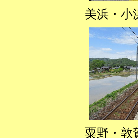
美浜・小
粟野・敦