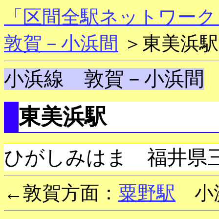
「区間全駅ネットワーク
敦賀－小浜間
＞東美浜駅
小浜線 敦賀－小浜間
東美浜駅
ひがしみはま 福井県
←敦賀方面：
粟野駅
小浜