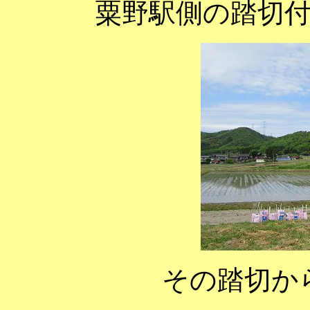
粟野駅側の踏切
その踏切か