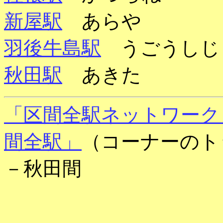
新屋駅
あらや
羽後牛島駅
うごうしじ
秋田駅
あきた
「区間全駅ネットワーク
間全駅」
（コーナーのト
－秋田間