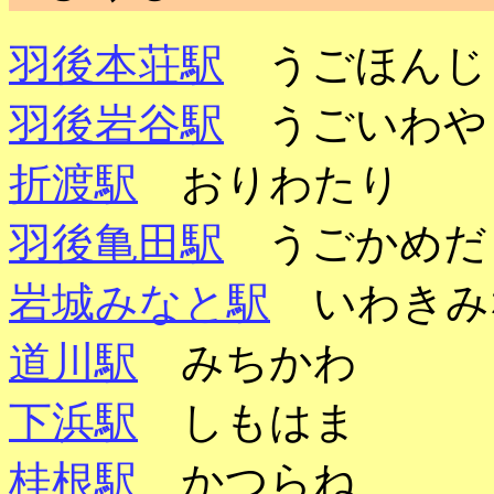
羽後本荘駅
うごほんじ
羽後岩谷駅
うごいわや
折渡駅
おりわたり
羽後亀田駅
うごかめだ
岩城みなと駅
いわきみ
道川駅
みちかわ
下浜駅
しもはま
桂根駅
かつらね