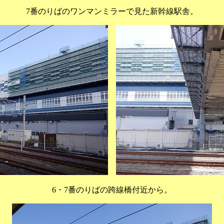
7番のりばのワンマンミラーで見た新幹線駅舎。
6・7番のりばの跨線橋付近から。