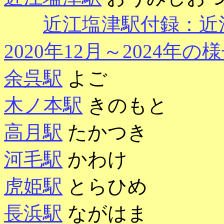
近江塩津駅付録：近江
2020年12月～2024年の
余呉駅
よご
木ノ本駅
きのもと
高月駅
たかつき
河毛駅
かわけ
虎姫駅
とらひめ
長浜駅
ながはま