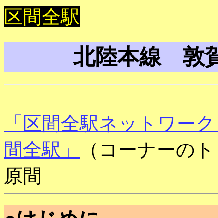
区間全駅
北陸本線 敦
「区間全駅ネットワーク
間全駅」
（コーナーのト
原間