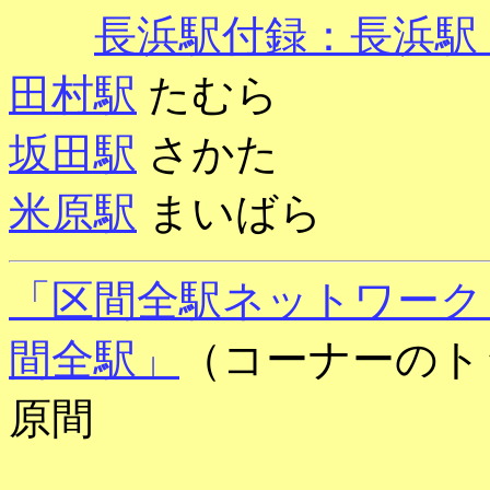
長浜駅付録：長浜駅 2
田村駅
たむら
坂田駅
さかた
米原駅
まいばら
「区間全駅ネットワーク
間全駅」
（コーナーのト
原間