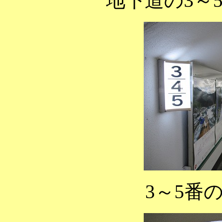
地下道の3～
3～5番