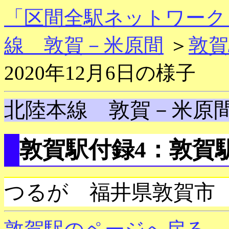
「区間全駅ネットワーク
線 敦賀－米原間
＞
敦賀
2020年12月6日の様子
北陸本線 敦賀－米原
敦賀駅付録4：敦賀駅
つるが 福井県敦賀市