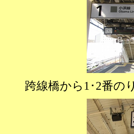
跨線橋から1･2番