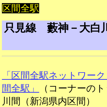
区間全駅
只見線 藪神－大白
「区間全駅ネットワーク
間全駅」
（コーナーのト
川間（新潟県内区間）