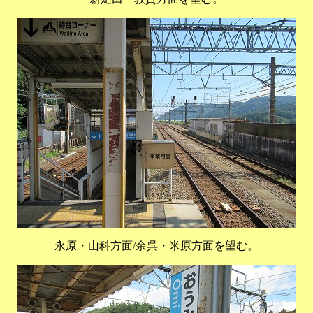
永原・山科方面/余呉・米原方面を望む。