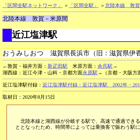
「区間全駅ネットワーク」
＞
「区間全駅」
＞
北陸本線 敦賀
北陸本線 敦賀－米原間
近江塩津駅
おうみしおつ 滋賀県長浜市（旧：滋賀県伊
←敦賀・福井方面：
新疋田駅
米原方面：
余呉駅
→
湖西線：近江今津・山科・京都方面
永原駅
→（京都・大阪方
近江塩津駅付録：
近江塩津駅付録：近江塩津駅 2002年・2018
取材日：2020年8月15日
北陸本線と湖西線が分岐する駅で、高速で通過できるよ
ととなったため、時間帯によっては乗換客で賑わう駅