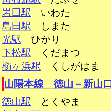
岩田駅
いわた
島田駅
しまた
光駅
ひかり
下松駅
くだまつ
櫛ヶ浜駅
くしがはま
山陽本線 徳山－新山
徳山駅
とくやま