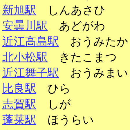
新旭駅
しんあさひ
安曇川駅
あどがわ
近江高島駅
おうみたか
北小松駅
きたこまつ
近江舞子駅
おうみまい
比良駅
ひら
志賀駅
しが
蓬莱駅
ほうらい