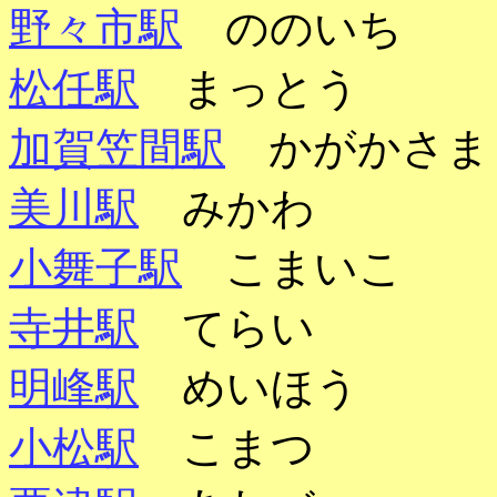
野々市駅
ののいち
松任駅
まっとう
加賀笠間駅
かがかさま
美川駅
みかわ
小舞子駅
こまいこ
寺井駅
てらい
明峰駅
めいほう
小松駅
こまつ