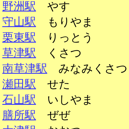
野洲駅
やす
守山駅
もりやま
栗東駅
りっとう
草津駅
くさつ
南草津駅
みなみくさ
瀬田駅
せた
石山駅
いしやま
膳所駅
ぜぜ