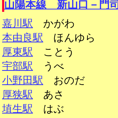
山陽本線 新山口－門
嘉川駅
かがわ
本由良駅
ほんゆら
厚東駅
ことう
宇部駅
うべ
小野田駅
おのだ
厚狭駅
あさ
埴生駅
はぶ