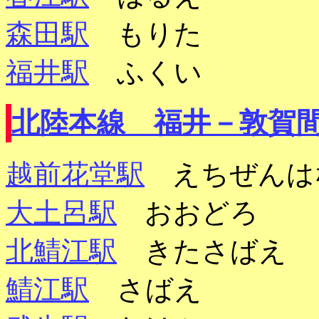
森田駅
もりた
福井駅
ふくい
北陸本線 福井－敦賀
越前花堂駅
えちぜんは
大土呂駅
おおどろ
北鯖江駅
きたさばえ
鯖江駅
さばえ