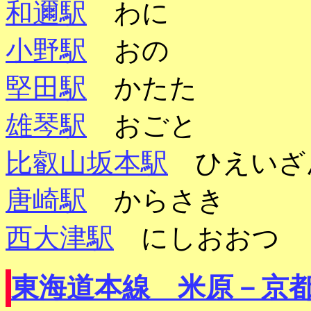
和邇駅
わに
小野駅
おの
堅田駅
かたた
雄琴駅
おごと
比叡山坂本駅
ひえいざ
唐崎駅
からさき
西大津駅
にしおおつ
東海道本線 米原－京