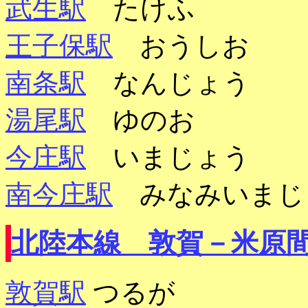
武生駅
たけふ
王子保駅
おうしお
南条駅
なんじょう
湯尾駅
ゆのお
今庄駅
いまじょう
南今庄駅
みなみいまじ
北陸本線 敦賀－米原
敦賀駅
つるが