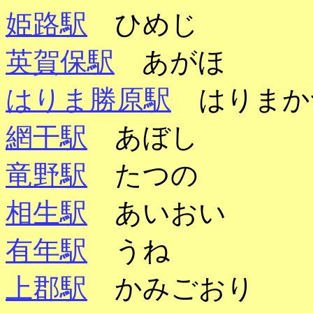
姫路駅
ひめじ
英賀保駅
あがほ
はりま勝原駅
はりまか
網干駅
あぼし
竜野駅
たつの
相生駅
あいおい
有年駅
うね
上郡駅
かみごおり