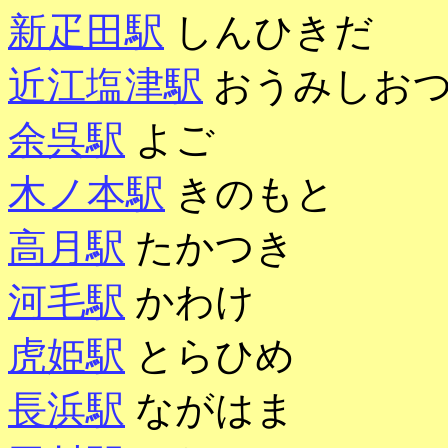
新疋田駅
しんひきだ
近江塩津駅
おうみしお
余呉駅
よご
木ノ本駅
きのもと
高月駅
たかつき
河毛駅
かわけ
虎姫駅
とらひめ
長浜駅
ながはま